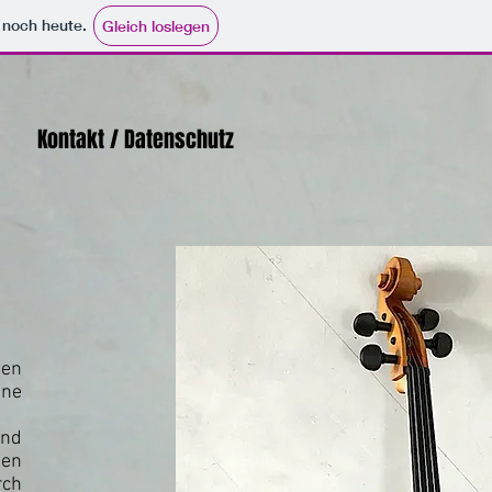
e noch heute.
Gleich loslegen
Kontakt / Datenschutz
ten
hne
und
nen
rch