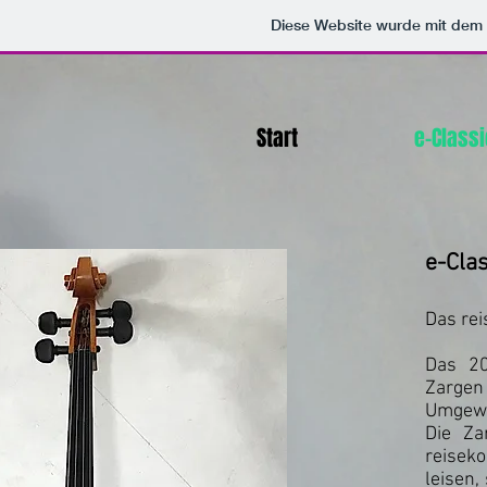
Diese Website wurde mit de
Start
e-Class
e-Cla
Das re
Das 20
Zargen
Umgew
Die Za
reiseko
leisen,