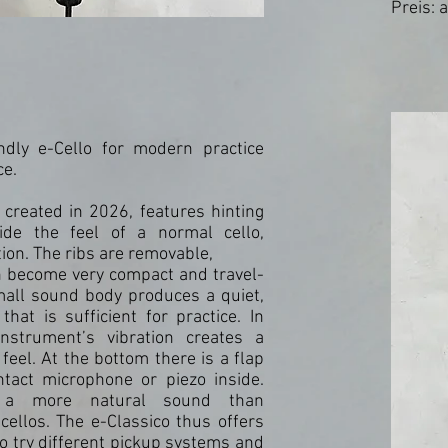
Preis: 
endly e-Cello for modern practice
e.
 created in 2026, features hinting
vide the feel of a normal cello,
ion. The ribs are removable,
an become very compact and travel-
small sound body produces a quiet,
hat is sufficient for practice. In
instrument’s vibration creates a
 feel. At the bottom there is a flap
ontact microphone or piezo inside.
s a more natural sound than
cellos. The e-Classico thus offers
 to try different pickup systems and