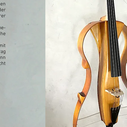
den
der
rer
me-
he
mit
rag
ann
cht