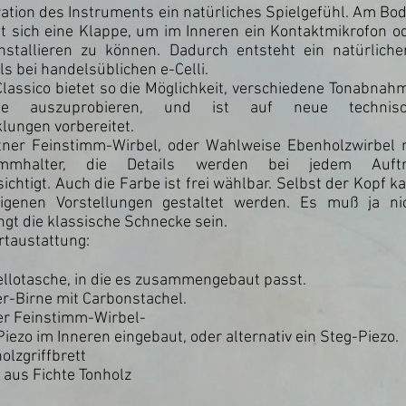
ration des Instruments ein natürliches Spielgefühl. Am Bo
t sich eine Klappe, um im Inneren ein Kontaktmikrofon o
installieren zu können. Dadurch entsteht ein natürliche
ls bei handelsüblichen e-Celli.
lassico bietet so die Möglichkeit, verschiedene Tonabnah
me auszuprobieren, und ist auf neue technisc
lungen vorbereitet.
tner Feinstimm-Wirbel, oder Wahlweise Ebenholzwirbel 
timmhalter, die Details werden bei jedem Auft
ichtigt. Auch die Farbe ist frei wählbar. Selbst der Kopf k
igenen Vorstellungen gestaltet werden. Es muß ja ni
gt die klassische Schnecke sein.
rtaustattung:
ellotasche, in die es zusammengebaut passt.
r-Birne mit Carbonstachel.
er Feinstimm-Wirbel-
Piezo im Inneren eingebaut, oder alternativ ein Steg-Piezo.
olzgriffbrett
 aus Fichte Tonholz