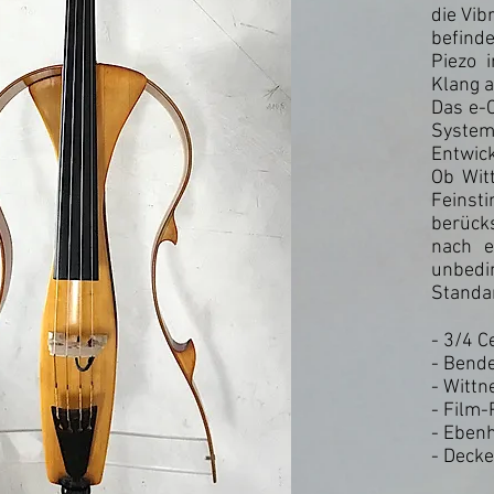
die Vib
befinde
Piezo 
Klang a
Das e-C
Syste
Entwick
Ob Wit
Feins
berücks
nach e
unbedin
Standa
- 3/4 C
- Bende
- Wittn
- Film-
- Ebenh
- Decke