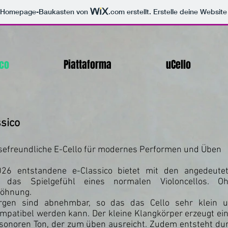
m Homepage-Baukasten von
.com
erstellt. Erstelle deine Websit
ico
Piattaforma
uCello
ssico
isefreundliche E-Cello für modernes Performen und Üben
26 entstandene e-Classico bietet mit den angedeute
 das Spielgefühl eines normalen Violoncellos. O
öhnung.
rgen sind abnehmbar, so das das Cello sehr klein 
mpatibel werden kann. Der kleine Klangkörper erzeugt ei
 sonoren Ton, der zum üben ausreicht. Zudem entsteht du