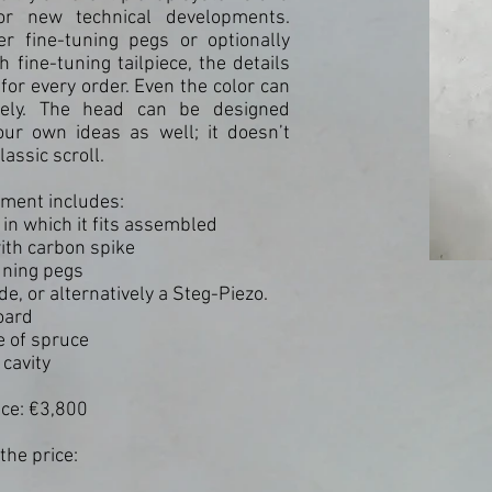
or new technical developments.
r fine-tuning pegs or optionally
 fine-tuning tailpiece, the details
for every order. Even the color can
ely. The head can be designed
our own ideas as well; it doesn’t
lassic scroll.
ment includes:
 in which it fits assembled
ith carbon spike
uning pegs
de, or alternatively a Steg-Piezo.
oard
e of spruce
cavity
ice: €3,800
the price: